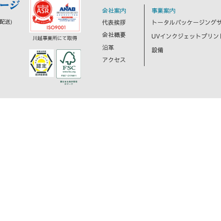
会社案内
事業案内
配送)
代表挨拶
トータルパッケージング
会社概要
UVインクジェットプリン
川越事業所にて取得
沿革
設備
アクセス